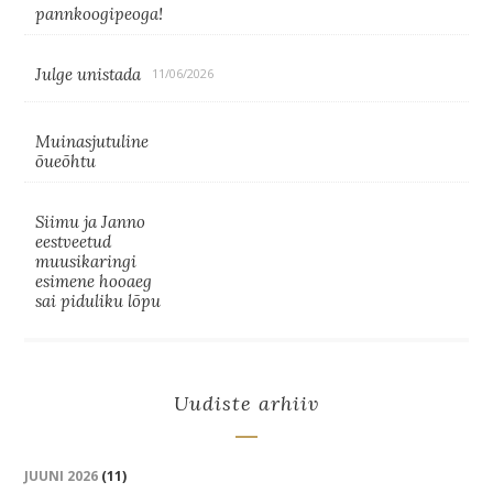
pannkoogipeoga!
Julge unistada
11/06/2026
Muinasjutuline
õueõhtu
Siimu ja Janno
eestveetud
muusikaringi
esimene hooaeg
sai piduliku lõpu
Uudiste arhiiv
JUUNI 2026
(11)