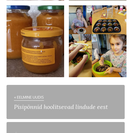
« EELMINE UUDIS
Pisipõnnid hoolitsevad lindude eest