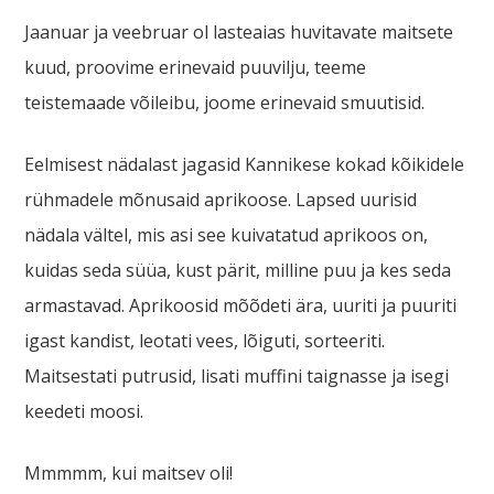
Jaanuar ja veebruar ol lasteaias huvitavate maitsete
kuud, proovime erinevaid puuvilju, teeme
teistemaade võileibu, joome erinevaid smuutisid.
Eelmisest nädalast jagasid Kannikese kokad kõikidele
rühmadele mõnusaid aprikoose. Lapsed uurisid
nädala vältel, mis asi see kuivatatud aprikoos on,
kuidas seda süüa, kust pärit, milline puu ja kes seda
armastavad. Aprikoosid mõõdeti ära, uuriti ja puuriti
igast kandist, leotati vees, lõiguti, sorteeriti.
Maitsestati putrusid, lisati muffini taignasse ja isegi
keedeti moosi.
Mmmmm, kui maitsev oli!