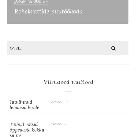
JÄRGMINE UUDIS »
Rohekrattide puutöökoda
Viimased uudised
Jutulinnud
22/06/2026
lendasid kuule
Taibud võtsid
16/06/2026
õppeaasta kokku
suure