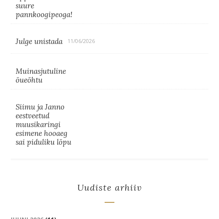
suure
pannkoogipeoga!
Julge unistada
11/06/2026
Muinasjutuline
õueõhtu
Siimu ja Janno
eestveetud
muusikaringi
esimene hooaeg
sai piduliku lõpu
Uudiste arhiiv