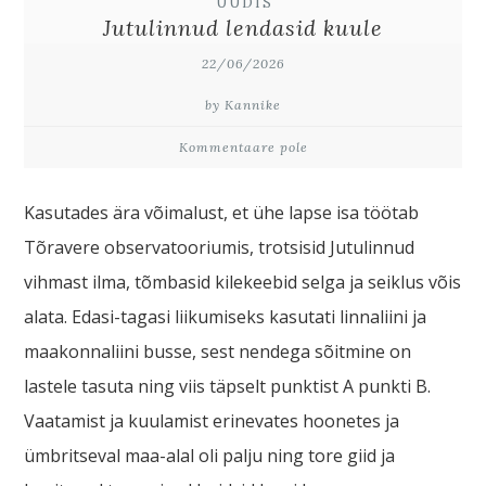
UUDIS
Jutulinnud lendasid kuule
22/06/2026
by Kannike
Kommentaare pole
Kasutades ära võimalust, et ühe lapse isa töötab
Tõravere observatooriumis, trotsisid Jutulinnud
vihmast ilma, tõmbasid kilekeebid selga ja seiklus võis
alata. Edasi-tagasi liikumiseks kasutati linnaliini ja
maakonnaliini busse, sest nendega sõitmine on
lastele tasuta ning viis täpselt punktist A punkti B.
Vaatamist ja kuulamist erinevates hoonetes ja
ümbritseval maa-alal oli palju ning tore giid ja