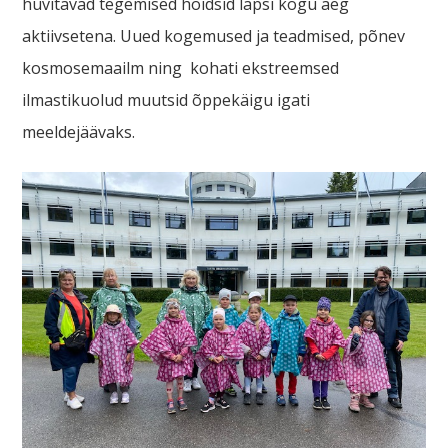
huvitavad tegemised hoidsid lapsi kogu aeg
aktiivsetena. Uued kogemused ja teadmised, põnev
kosmosemaailm ning kohati ekstreemsed
ilmastikuolud muutsid õppekäigu igati
meeldejäävaks.