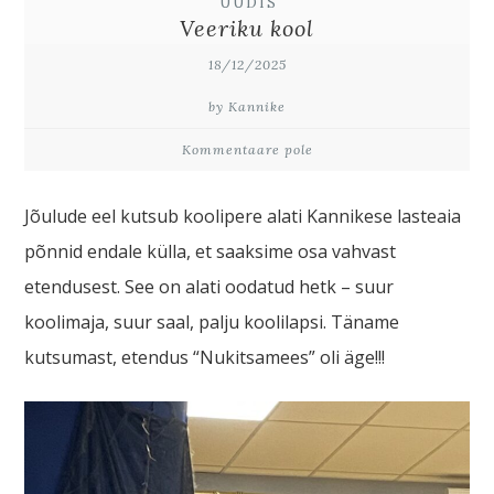
UUDIS
Veeriku kool
18/12/2025
by Kannike
Kommentaare pole
Jõulude eel kutsub koolipere alati Kannikese lasteaia
põnnid endale külla, et saaksime osa vahvast
etendusest. See on alati oodatud hetk – suur
koolimaja, suur saal, palju koolilapsi. Täname
kutsumast, etendus “Nukitsamees” oli äge!!!