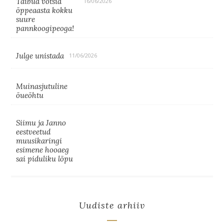
Taibud võtsid
16/06/2026
õppeaasta kokku
suure
pannkoogipeoga!
Julge unistada
11/06/2026
Muinasjutuline
õueõhtu
Siimu ja Janno
eestveetud
muusikaringi
esimene hooaeg
sai piduliku lõpu
Uudiste arhiiv