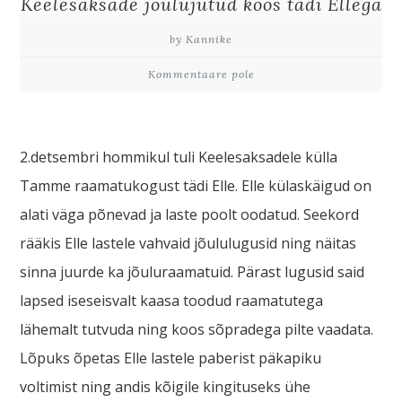
Keelesaksade jõulujutud koos tädi Ellega
by Kannike
Kommentaare pole
2.detsembri hommikul tuli Keelesaksadele külla
Tamme raamatukogust tädi Elle. Elle külaskäigud on
alati väga põnevad ja laste poolt oodatud. Seekord
rääkis Elle lastele vahvaid jõululugusid ning näitas
sinna juurde ka jõuluraamatuid. Pärast lugusid said
lapsed iseseisvalt kaasa toodud raamatutega
lähemalt tutvuda ning koos sõpradega pilte vaadata.
Lõpuks õpetas Elle lastele paberist päkapiku
voltimist ning andis kõigile kingituseks ühe