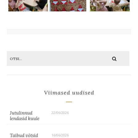
Viimased uudised
Jutulinnud
22/06/2026
lendasid kuule
Taibud võtsid
16/06/2026