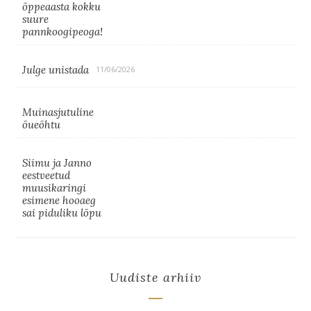
õppeaasta kokku
suure
pannkoogipeoga!
Julge unistada
11/06/2026
Muinasjutuline
õueõhtu
Siimu ja Janno
eestveetud
muusikaringi
esimene hooaeg
sai piduliku lõpu
Uudiste arhiiv