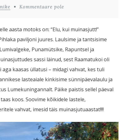
nike
Kommentaare pole
le aasta motoks on: “Elu, kui muinasjutt!”
hlaka paviljoni juures. Laulsime ja tantsisime
 Lumivalgeke, Punamütsike, Rapuntsel ja
inasjuttudes sassi läinud, sest Raamatukoi oli
 aga kaasas üllatusi – midagi vahvat, kes tuli
 Kannikese lasteaiale kinkisime sünnipäevalaulu ja
us Lumekuningannalt. Päike paistis sellel päeval
 taas koos. Soovime kõikidele lastele,
tele vahvat, imesid täis muinasjutuaastat!!!!