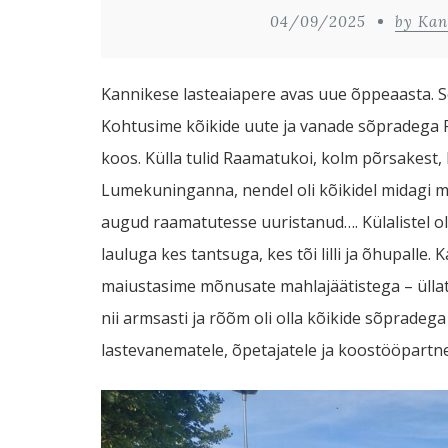
04/09/2025
by Kan
Kannikese lasteaiapere avas uue õppeaasta. Sel
Kohtusime kõikide uute ja vanade sõpradega Pi
koos. Külla tulid Raamatukoi, kolm põrsakest,
Lumekuninganna, nendel oli kõikidel midagi mu
augud raamatutesse uuristanud…. Külalistel oli
lauluga kes tantsuga, kes tõi lilli ja õhupalle.
maiustasime mõnusate mahlajäätistega – üllat
nii armsasti ja rõõm oli olla kõikide sõpradega
lastevanematele, õpetajatele ja koostööpartneri