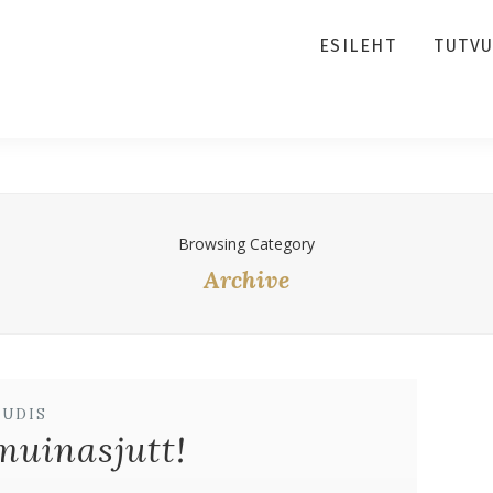
ESILEHT
TUTV
Browsing Category
Archive
UUDIS
 muinasjutt!