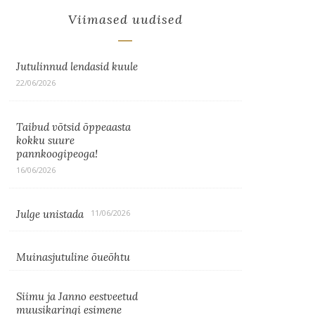
Viimased uudised
Jutulinnud lendasid kuule
22/06/2026
Taibud võtsid õppeaasta
kokku suure
pannkoogipeoga!
16/06/2026
Julge unistada
11/06/2026
Muinasjutuline õueõhtu
Siimu ja Janno eestveetud
muusikaringi esimene