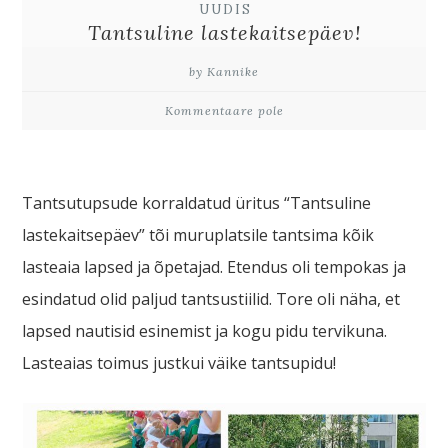
UUDIS
Tantsuline lastekaitsepäev!
by Kannike
Kommentaare pole
Tantsutupsude korraldatud üritus “Tantsuline
lastekaitsepäev” tõi muruplatsile tantsima kõik
lasteaia lapsed ja õpetajad. Etendus oli tempokas ja
esindatud olid paljud tantsustiilid. Tore oli näha, et
lapsed nautisid esinemist ja kogu pidu tervikuna.
Lasteaias toimus justkui väike tantsupidu!