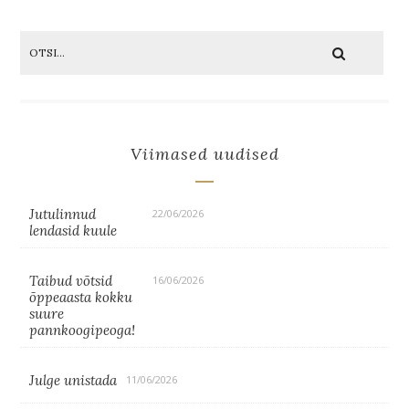
Viimased uudised
Jutulinnud
22/06/2026
lendasid kuule
Taibud võtsid
16/06/2026
õppeaasta kokku
suure
pannkoogipeoga!
Julge unistada
11/06/2026