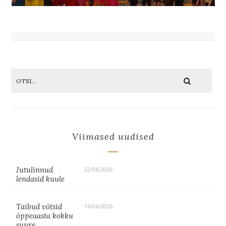
Viimased uudised
Jutulinnud
22/06/2026
lendasid kuule
Taibud võtsid
16/06/2026
õppeaasta kokku
suure