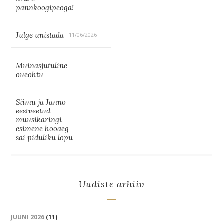
pannkoogipeoga!
Julge unistada
11/06/2026
Muinasjutuline
õueõhtu
Siimu ja Janno
eestveetud
muusikaringi
esimene hooaeg
sai piduliku lõpu
Uudiste arhiiv
JUUNI 2026
(11)