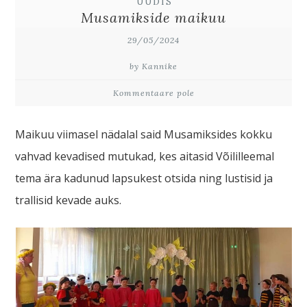
UUDIS
Musamikside maikuu
29/05/2024
by Kannike
Kommentaare pole
Maikuu viimasel nädalal said Musamiksides kokku
vahvad kevadised mutukad, kes aitasid Võililleemal
tema ära kadunud lapsukest otsida ning lustisid ja
trallisid kevade auks.