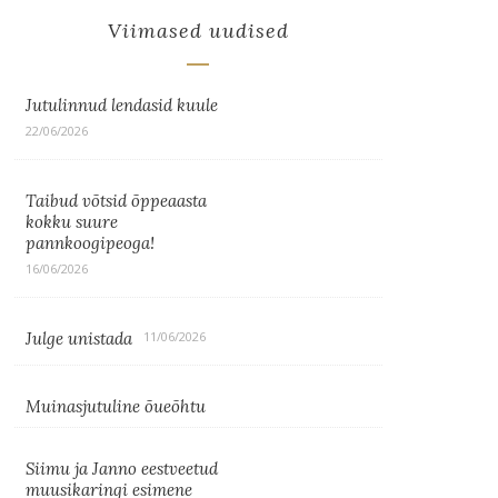
Viimased uudised
Jutulinnud lendasid kuule
22/06/2026
Taibud võtsid õppeaasta
kokku suure
pannkoogipeoga!
16/06/2026
Julge unistada
11/06/2026
Muinasjutuline õueõhtu
Siimu ja Janno eestveetud
muusikaringi esimene