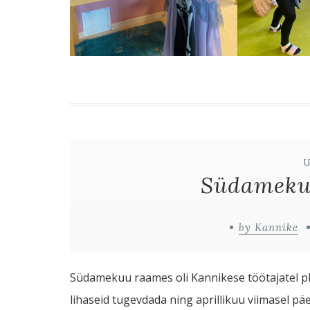
Südamekuu
by Kannike
Südamekuu raames oli Kannikese töötajatel pla
lihaseid tugevdada ning aprillikuu viimasel päe