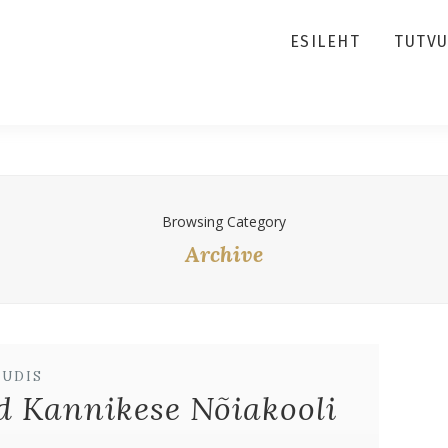
ESILEHT
TUTV
Browsing Category
Archive
UUDIS
d Kannikese Nõiakooli