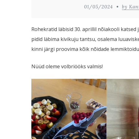
01/05/2024
by Kan
Rohekratid läbisid 30. aprillil nõiakooli katsed
pidid läbima kivikuju tantsu, osalema luuavisk
kinni järgi proovima kõik nõidade lemmiktoidud
Nüüd oleme volbriööks valmis!