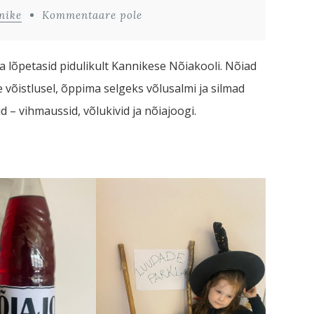
nike
Kommentaare pole
 ja lõpetasid pidulikult Kannikese Nõiakooli. Nõiad
e võistlusel, õppima selgeks võlusalmi ja silmad
 – vihmaussid, võlukivid ja nõiajoogi.