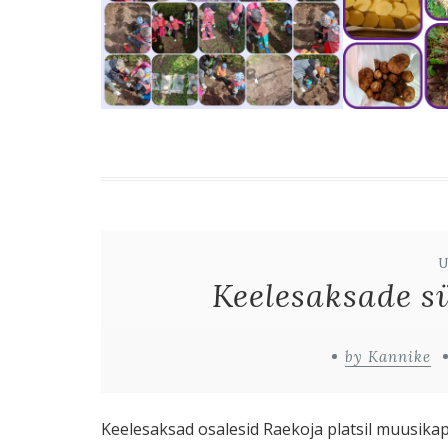
Keelesaksade sü
by Kannike
Keelesaksad osalesid Raekoja platsil muusika