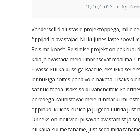
11/10/2023
by Kan
Vandersellid alustasid projektõppega, mille ee
õppijad ja avastajad. Nii kujunes laste soovil
Reisime koos!“. Reisimise projekt on pakkunud 
käia ja avastada meid ümbritsevat maailma. Ü
Elvasse kui ka bussiga Raadile, eks ikka selleks
lennukiga sõites paha võib hakata. Lisaks ole
saanud teada lisaks sõiduvahenditele ka erine
peredega kaunistavad meie rühmaruumi laste e
õppinud, kuidas küsida ja julgeda uurida just n
Õnneks on meil veel piisavalt avastamist ja se
nii kaua kui me tahame, just seda mida taham