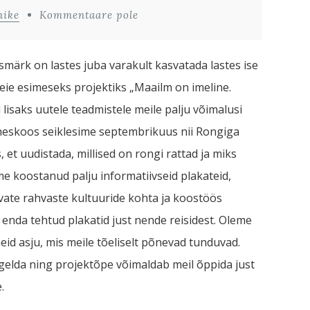
nike
Kommentaare pole
smärk on lastes juba varakult kasvatada lastes ise
 meie esimeseks projektiks „Maailm on imeline.
lisaks uutele teadmistele meile palju võimalusi
heskoos seiklesime septembrikuus nii Rongiga
, et uudistada, millised on rongi rattad ja miks
me koostanud palju informatiivseid plakateid,
vate rahvaste kultuuride kohta ja koostöös
nda tehtud plakatid just nende reisidest. Oleme
eid asju, mis meile tõeliselt põnevad tunduvad.
igelda ning projektõpe võimaldab meil õppida just
e.