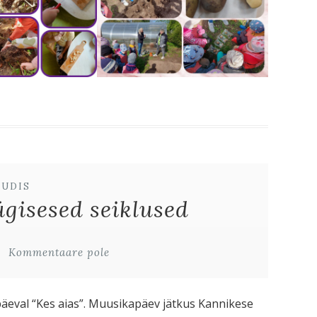
UUDIS
gisesed seiklused
Kommentaare pole
päeval “Kes aias”. Muusikapäev jätkus Kannikese