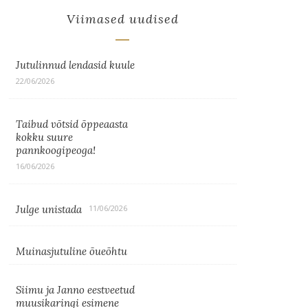
Viimased uudised
Jutulinnud lendasid kuule
22/06/2026
Taibud võtsid õppeaasta
kokku suure
pannkoogipeoga!
16/06/2026
Julge unistada
11/06/2026
Muinasjutuline õueõhtu
Siimu ja Janno eestveetud
muusikaringi esimene