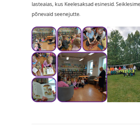
lasteaias, kus Keelesaksad esinesid. Seikles
põnevaid seenejutte.