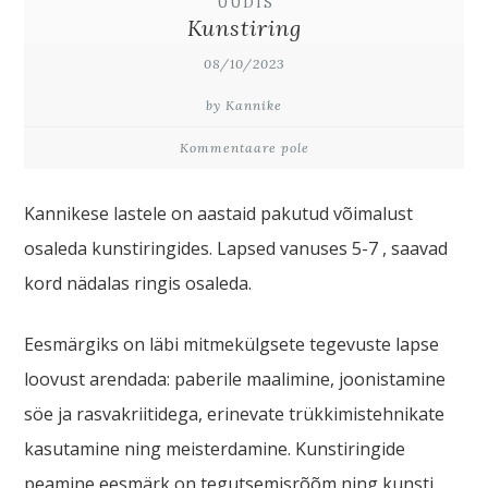
UUDIS
Kunstiring
08/10/2023
by Kannike
Kommentaare pole
Kannikese lastele on aastaid pakutud võimalust
osaleda kunstiringides. Lapsed vanuses 5-7 , saavad
kord nädalas ringis osaleda.
Eesmärgiks on läbi mitmekülgsete tegevuste lapse
loovust arendada: paberile maalimine, joonistamine
söe ja rasvakriitidega, erinevate trükkimistehnikate
kasutamine ning meisterdamine. Kunstiringide
peamine eesmärk on tegutsemisrõõm ning kunsti