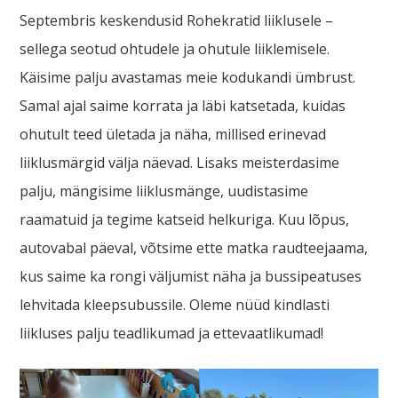
Septembris keskendusid Rohekratid liiklusele –
sellega seotud ohtudele ja ohutule liiklemisele.
Käisime palju avastamas meie kodukandi ümbrust.
Samal ajal saime korrata ja läbi katsetada, kuidas
ohutult teed ületada ja näha, millised erinevad
liiklusmärgid välja näevad. Lisaks meisterdasime
palju, mängisime liiklusmänge, uudistasime
raamatuid ja tegime katseid helkuriga. Kuu lõpus,
autovabal päeval, võtsime ette matka raudteejaama,
kus saime ka rongi väljumist näha ja bussipeatuses
lehvitada kleepsubussile. Oleme nüüd kindlasti
liikluses palju teadlikumad ja ettevaatlikumad!