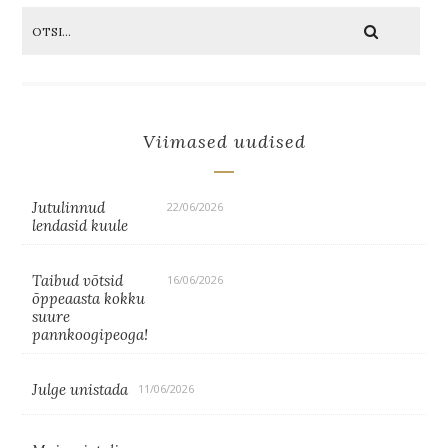
Viimased uudised
Jutulinnud
22/06/2026
lendasid kuule
Taibud võtsid
16/06/2026
õppeaasta kokku
suure
pannkoogipeoga!
Julge unistada
11/06/2026