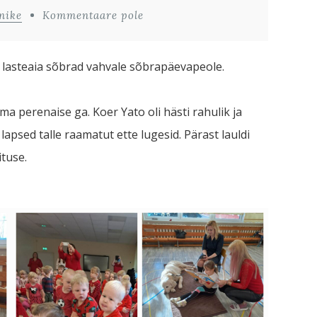
nike
Kommentaare pole
lasteaia sõbrad vahvale sõbrapäevapeole.
ma perenaise ga. Koer Yato oli hästi rahulik ja
apsed talle raamatut ette lugesid. Pärast lauldi
ituse.