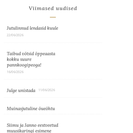
Viimased uudised
Jutulinnud lendasid kuule
22/06/2026
Taibud võtsid õppeaasta
kokku suure
pannkoogipeoga!
16/06/2026
Julge unistada
11/06/2026
Muinasjutuline õueõhtu
Siimu ja Janno eestveetud
muusikaringi esimene