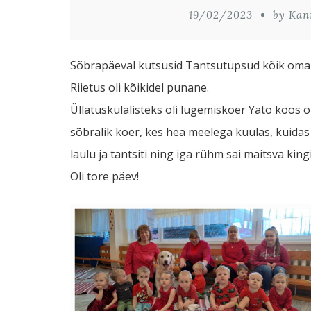
19/02/2023
by Kan
Sõbrapäeval kutsusid Tantsutupsud kõik oma 
Riietus oli kõikidel punane.
Üllatuskülalisteks oli lugemiskoer Yato koos o
sõbralik koer, kes hea meelega kuulas, kuidas l
laulu ja tantsiti ning iga rühm sai maitsva king
Oli tore päev!