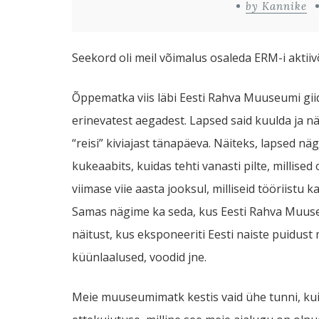
by Kannike
Seekord oli meil võimalus osaleda ERM-i akti
Õppematka viis läbi Eesti Rahva Muuseumi giid
erinevatest aegadest. Lapsed said kuulda ja näh
“reisi” kiviajast tänapäeva. Näiteks, lapsed näg
kukeaabits, kuidas tehti vanasti pilte, milli
viimase viie aasta jooksul, milliseid tööriistu ka
Samas nägime ka seda, kus Eesti Rahva Muuse
näitust, kus eksponeeriti Eesti naiste puidust
küünlaalused, voodid jne.
Meie muuseumimatk kestis vaid ühe tunni, kuid 