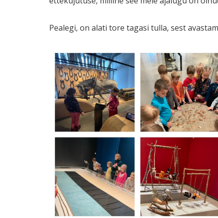
ettekujutuse, milline see meie ajalugu on olnu
Pealegi, on alati tore tagasi tulla, sest avas