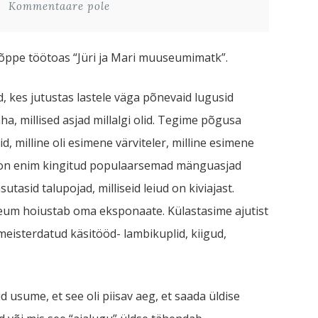
Kommentaare pole
ivõppe töötoas “Jüri ja Mari muuseumimatk”.
, kes jutustas lastele väga põnevaid lugusid
a, millised asjad millalgi olid. Tegime põgusa
id, milline oli esimene värviteler, milline esimene
sed on enim kingitud populaarsemad mänguasjad
sutasid talupojad, milliseid leiud on kiviajast.
um hoiustab oma eksponaate. Külastasime ajutist
 meisterdatud käsitööd- lambikuplid, kiigud,
usume, et see oli piisav aeg, et saada üldise