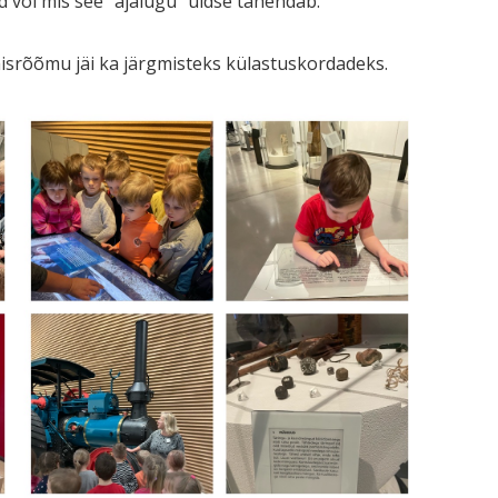
d või mis see “ajalugu” üldse tähendab.
tamisrõõmu jäi ka järgmisteks külastuskordadeks.