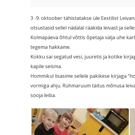
3 -9. oktoober tähistatakse üle Eestilist Leiv
otsustasid sellel nädalal rääkida leivast ja sell
Kolmapäeva õhtul võttis õpetaja välja ühe karbi
tegema hakkame.
Kokku sai segatud vesi, juuretis ja kotike kir
kapile seisma.
Hommikul lisasime sellele pakikese kirjaga “hom
vormiga ahju. Rühmaruum täitus mõnusa leival
sooja leiba.