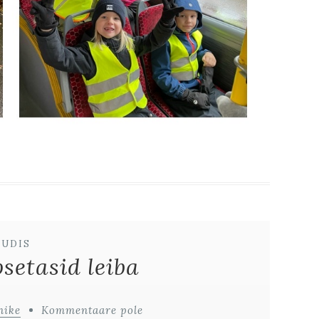
UUDIS
setasid leiba
nike
Kommentaare pole