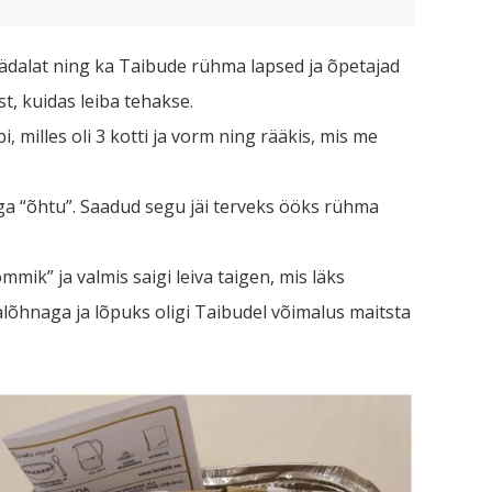
anädalat ning ka Taibude rühma lapsed ja õpetajad
est, kuidas leiba tehakse.
, milles oli 3 kotti ja vorm ning rääkis, mis me
jaga “õhtu”. Saadud segu jäi terveks ööks rühma
mik” ja valmis saigi leiva taigen, mis läks
õhnaga ja lõpuks oligi Taibudel võimalus maitsta