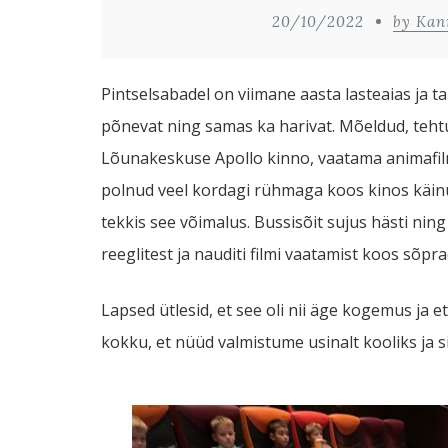
20/10/2022
by Kan
Pintselsabadel on viimane aasta lasteaias ja 
põnevat ning samas ka harivat. Mõeldud, tehtu
Lõunakeskuse Apollo kinno, vaatama animafilm
polnud veel kordagi rühmaga koos kinos käinud
tekkis see võimalus. Bussisõit sujus hästi ning
reeglitest ja nauditi filmi vaatamist koos sõpr
Lapsed ütlesid, et see oli nii äge kogemus ja 
kokku, et nüüd valmistume usinalt kooliks ja