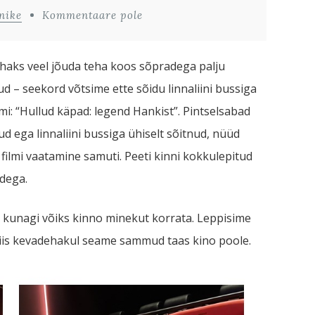
nike
Kommentaare pole
tahaks veel jõuda teha koos sõpradega palju
d – seekord võtsime ette sõidu linnaliini bussiga
i: “Hullud käpad: legend Hankist”. Pintselsabad
 ega linnaliini bussiga ühiselt sõitnud, nüüd
 filmi vaatamine samuti. Peeti kinni kokkulepitud
adega.
et kunagi võiks kinno minekut korrata. Leppisime
 siis kevadehakul seame sammud taas kino poole.