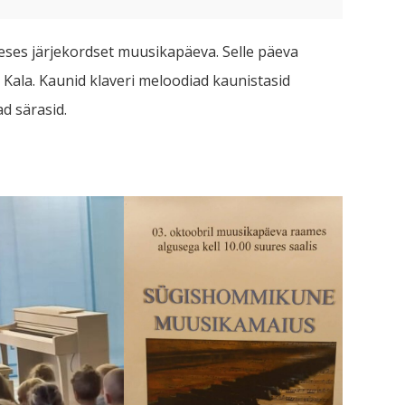
eses järjekordset muusikapäeva. Selle päeva
 Kala. Kaunid klaveri meloodiad kaunistasid
ad särasid.