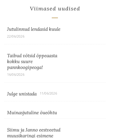
Viimased uudised
Jutulinnud lendasid kuule
22/06/2026
Taibud võtsid õppeaasta
kokku suure
pannkoogipeoga!
16/06/2026
Julge unistada
11/06/2026
Muinasjutuline õueõhtu
Siimu ja Janno eestveetud
muusikaringi esimene