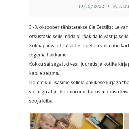
10/10/2022
by Kan
3 -9. oktoober tähistatakse üle Eestilist Leiv
otsustasid sellel nädalal rääkida leivast ja sell
Kolmapäeva õhtul võttis õpetaja välja ühe karbi
tegema hakkame.
Kokku sai segatud vesi, juuretis ja kotike kir
kapile seisma.
Hommikul lisasime sellele pakikese kirjaga “hom
vormiga ahju. Rühmaruum täitus mõnusa leival
sooja leiba.