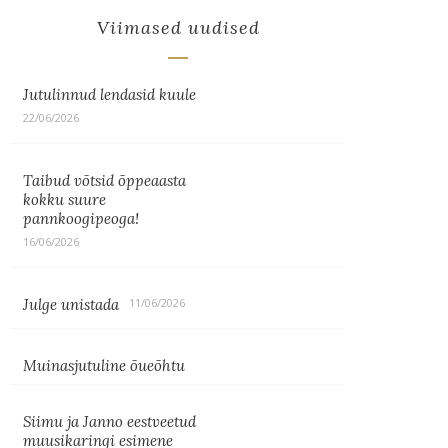
Viimased uudised
Jutulinnud lendasid kuule
22/06/2026
Taibud võtsid õppeaasta
kokku suure
pannkoogipeoga!
16/06/2026
Julge unistada
11/06/2026
Muinasjutuline õueõhtu
Siimu ja Janno eestveetud
muusikaringi esimene