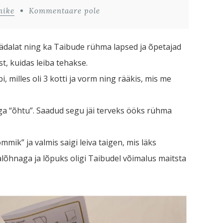
nike
Kommentaare pole
anädalat ning ka Taibude rühma lapsed ja õpetajad
est, kuidas leiba tehakse.
, milles oli 3 kotti ja vorm ning rääkis, mis me
jaga “õhtu”. Saadud segu jäi terveks ööks rühma
mik” ja valmis saigi leiva taigen, mis läks
õhnaga ja lõpuks oligi Taibudel võimalus maitsta