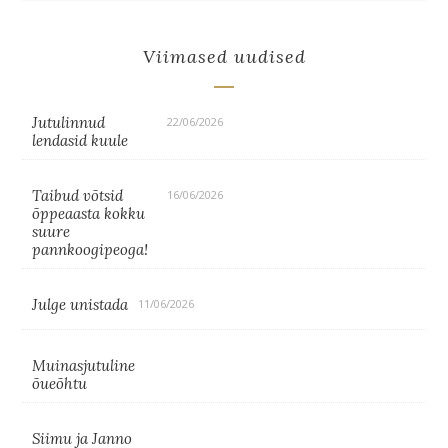
Viimased uudised
Jutulinnud
22/06/2026
lendasid kuule
Taibud võtsid
16/06/2026
õppeaasta kokku
suure
pannkoogipeoga!
Julge unistada
11/06/2026
Muinasjutuline
õueõhtu
Siimu ja Janno