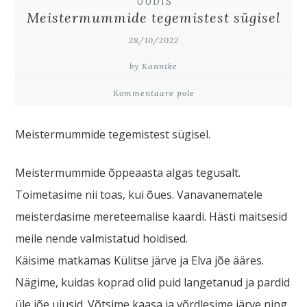
UUDIS
Meistermummide tegemistest sügisel
28/10/2022
by Kannike
Kommentaare pole
Meistermummide tegemistest sügisel.
Meistermummide õppeaasta algas tegusalt.
Toimetasime nii toas, kui õues. Vanavanematele
meisterdasime mereteemalise kaardi. Hästi maitsesid
meile nende valmistatud hoidised.
Käisime matkamas Külitse järve ja Elva jõe ääres.
Nägime, kuidas koprad olid puid langetanud ja pardid
üle jõe ujusid. Võtsime kaasa ja võrdlesime järve ning