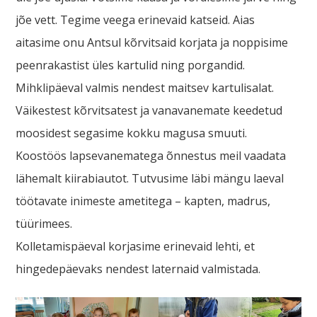
jõe vett. Tegime veega erinevaid katseid. Aias
aitasime onu Antsul kõrvitsaid korjata ja noppisime
peenrakastist üles kartulid ning porgandid.
Mihklipäeval valmis nendest maitsev kartulisalat.
Väikestest kõrvitsatest ja vanavanemate keedetud
moosidest segasime kokku magusa smuuti.
Koostöös lapsevanematega õnnestus meil vaadata
lähemalt kiirabiautot. Tutvusime läbi mängu laeval
töötavate inimeste ametitega – kapten, madrus,
tüürimees.
Kolletamispäeval korjasime erinevaid lehti, et
hingedepäevaks nendest laternaid valmistada.