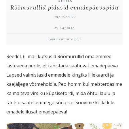
UUDIS
Rõõmurullid pidasid emadepäevapidu
08/05/2022
by Kannike
Kommentaare pole
Reedel, 6. mail kutsusid Rõõmurullid oma emmed
lasteaeda peole, et tähistada saabuvat emadepäeva.
Lapsed valmistasid emmedele kingiks lillekaardi ja
käejäljega võtmehoidja. Peo hommikul meisterdasime
ka maitsva virsiku küpsisetordi, mida õhtul laulu ja
tantsu saatel emmega süüa sai. Soovime kõikidele
emadele ilusat emadepäeva!