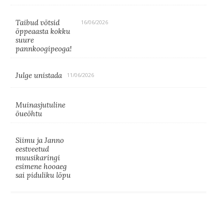
Taibud võtsid
16/06/2026
õppeaasta kokku
suure
pannkoogipeoga!
Julge unistada
11/06/2026
Muinasjutuline
õueõhtu
Siimu ja Janno
eestveetud
muusikaringi
esimene hooaeg
sai piduliku lõpu