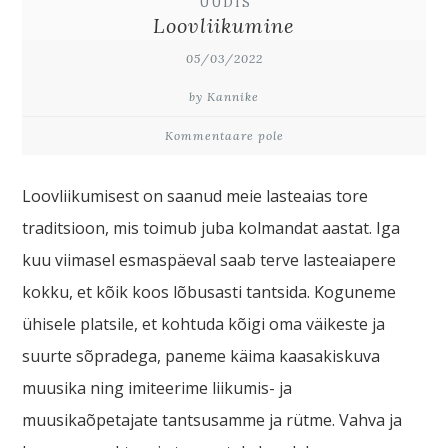
UUDIS
Loovliikumine
05/03/2022
by Kannike
Kommentaare pole
Loovliikumisest on saanud meie lasteaias tore
traditsioon, mis toimub juba kolmandat aastat. Iga
kuu viimasel esmaspäeval saab terve lasteaiapere
kokku, et kõik koos lõbusasti tantsida. Koguneme
ühisele platsile, et kohtuda kõigi oma väikeste ja
suurte sõpradega, paneme käima kaasakiskuva
muusika ning imiteerime liikumis- ja
muusikaõpetajate tantsusamme ja rütme. Vahva ja