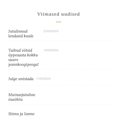
Viimased uudised
Jutulinnud
22/06/2026
lendasid kuule
Taibud võtsid
16/06/2026
õppeaasta kokku
suure
pannkoogipeoga!
Julge unistada
11/06/2026
Muinasjutuline
õueõhtu
Siimu ja Janno