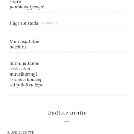
suure
pannkoogipeoga!
Julge unistada
11/06/2026
Muinasjutuline
õueõhtu
Siimu ja Janno
eestveetud
muusikaringi
esimene hooaeg
sai piduliku lõpu
Uudiste arhiiv
JUUNI 2026
(11)