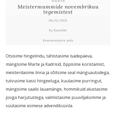
UUDIS
Meistermummide novembrikuu
tegemistest
06/12/2021
by Kannike
Kommentaare pole
Otsisime hingelindu, tähistasime isadepäeva,
mängisime Marte ja Kadrisid, õppisime koristamist,
meisterdasime linna ja sõitsime seal mänguautodega,
tutvusime kassi hingeeluga, kuulasime purringut,
mängisime saalis lauamänge, hommikuid alustasime
jooga harjutustega, valmistasime puuviljakomme ja
süütasime esimese advendiküünla.