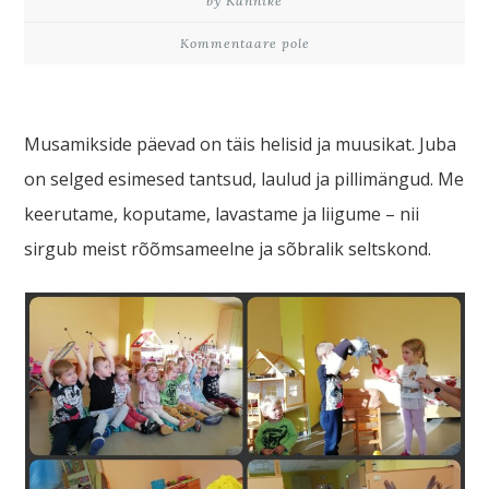
by Kannike
Kommentaare pole
Musamikside päevad on täis helisid ja muusikat. Juba
on selged esimesed tantsud, laulud ja pillimängud. Me
keerutame, koputame, lavastame ja liigume – nii
sirgub meist rõõmsameelne ja sõbralik seltskond.