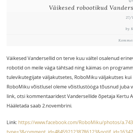
U
Väikesed robootikud Vanders
27/
by 
Kommen
Väikesed Vandersellid on terve kuu vältel osalenud erinev
robotid on meile väga tähtsad ning käimas on programme
tulevikutegijate väljakutsetes, RoboMiku väljakutses kui
RoboMiku võistlusel oleme võistlustööga tõusnud juba vä
link, otsi kommentaaridest Vandersellide õpetaja Kertu 
Hääletada saab 2.novembrini.
Link:
https://www.facebook.com/RoboMiku/photos/a.74
type=3&comment_id=4845921238786123&notif_id=163471