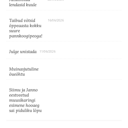
lendasid kuule
Taibud võtsid
16/06/2026
õppeaasta kokku
suure
pannkoogipeoga!
Julge unistada
11/06/2026
Muinasjutuline
õueõhtu
Siimu ja Janno
eestveetud
muusikaringi
esimene hooaeg
sai piduliku lõpu