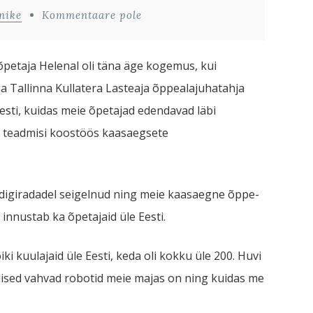
nike
Kommentaare pole
 õpetaja Helenal oli täna äge kogemus, kui
a Tallinna Kullatera Lasteaja õppealajuhatahja
esti, kuidas meie õpetajad edendavad läbi
d teadmisi koostöös kaasaegsete
l digiradadel seigelnud ning meie kaasaegne õppe-
innustab ka õpetajaid üle Eesti.
ki kuulajaid üle Eesti, keda oli kokku üle 200. Huvi
lised vahvad robotid meie majas on ning kuidas me