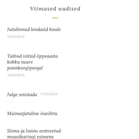
Viimased uudised
Jutulinnud lendasid kuule
22/06/2026
Taibud võtsid õppeaasta
kokku suure
pannkoogipeoga!
16/06/2026
Julge unistada
11/06/2026
Muinasjutuline õueõhtu
Siimu ja Janno eestveetud
muusikaringi esimene