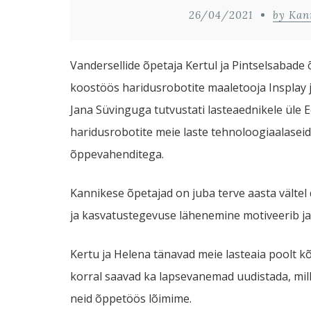
26/04/2021
by Kan
Vandersellide õpetaja Kertul ja Pintselsabade
koostöös haridusrobotite maaletooja Insplay j
Jana Süvinguga tutvustati lasteaednikele üle E
haridusrobotite meie laste tehnoloogiaalasei
õppevahenditega.
Kannikese õpetajad on juba terve aasta välte
ja kasvatustegevuse lähenemine motiveerib ja 
Kertu ja Helena tänavad meie lasteaia poolt kõi
korral saavad ka lapsevanemad uudistada, mil
neid õppetöös lõimime.