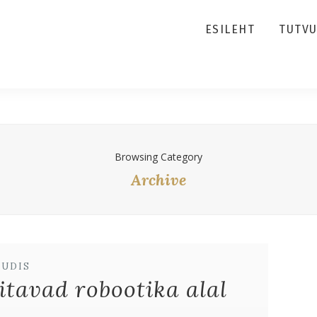
ESILEHT
TUTV
Browsing Category
Archive
UUDIS
itavad robootika alal