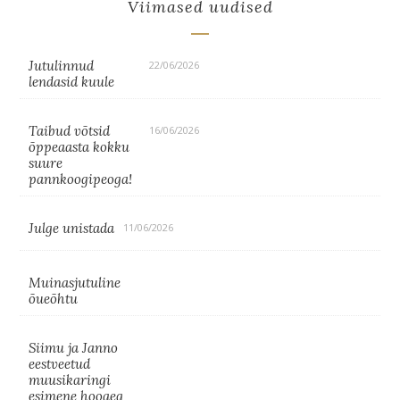
Viimased uudised
Jutulinnud
22/06/2026
lendasid kuule
Taibud võtsid
16/06/2026
õppeaasta kokku
suure
pannkoogipeoga!
Julge unistada
11/06/2026
Muinasjutuline
õueõhtu
Siimu ja Janno
eestveetud
muusikaringi
esimene hooaeg