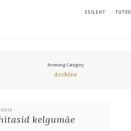
ESILEHT
TUTV
Browsing Category
Archive
UUDIS
hitasid kelgumäe