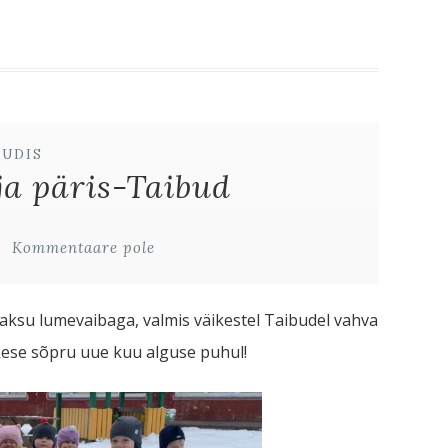
UUDIS
a päris-Taibud
Kommentaare pole
aksu lumevaibaga, valmis väikestel Taibudel vahva
ese sõpru uue kuu alguse puhul!