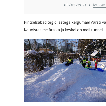
05/02/2021
by Kan
Pintselsabad tegid lastega kelgumäe! Varsti va
Kaunistasime ära ka ja keskel on meil tunnel.