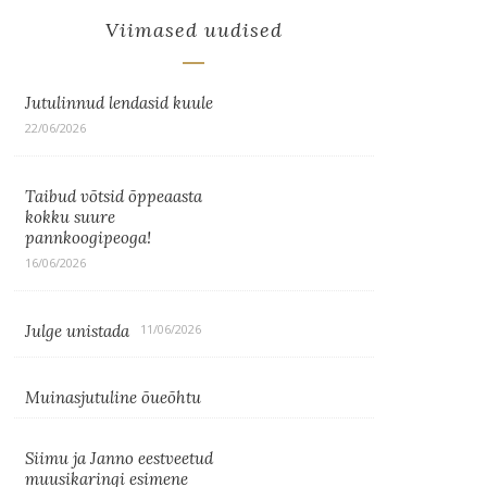
Viimased uudised
Jutulinnud lendasid kuule
22/06/2026
Taibud võtsid õppeaasta
kokku suure
pannkoogipeoga!
16/06/2026
Julge unistada
11/06/2026
Muinasjutuline õueõhtu
Siimu ja Janno eestveetud
muusikaringi esimene