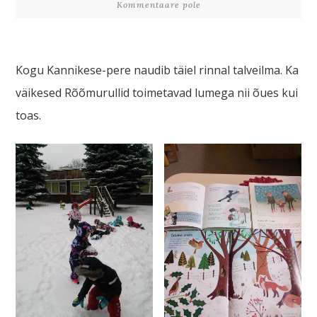
Kommentaare pole
Kogu Kannikese-pere naudib täiel rinnal talveilma. Ka
väikesed Rõõmurullid toimetavad lumega nii õues kui
toas.