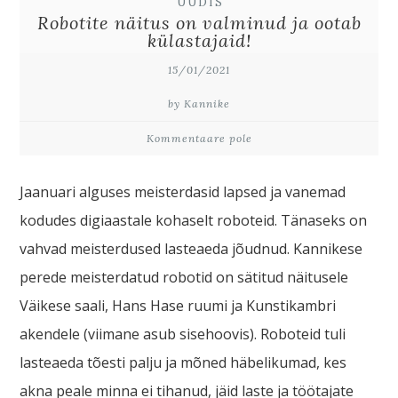
UUDIS
Robotite näitus on valminud ja ootab
külastajaid!
15/01/2021
by Kannike
Kommentaare pole
Jaanuari alguses meisterdasid lapsed ja vanemad
kodudes digiaastale kohaselt roboteid. Tänaseks on
vahvad meisterdused lasteaeda jõudnud. Kannikese
perede meisterdatud robotid on sätitud näitusele
Väikese saali, Hans Hase ruumi ja Kunstikambri
akendele (viimane asub sisehoovis). Roboteid tuli
lasteaeda tõesti palju ja mõned häbelikumad, kes
akna peale minna ei tihanud, jäid laste ja töötajate