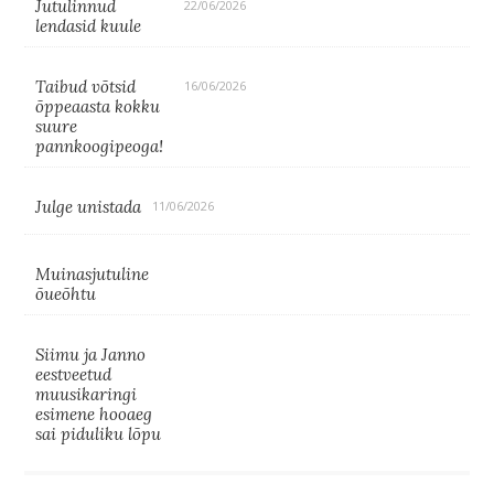
Jutulinnud
22/06/2026
lendasid kuule
Taibud võtsid
16/06/2026
õppeaasta kokku
suure
pannkoogipeoga!
Julge unistada
11/06/2026
Muinasjutuline
õueõhtu
Siimu ja Janno
eestveetud
muusikaringi
esimene hooaeg
sai piduliku lõpu