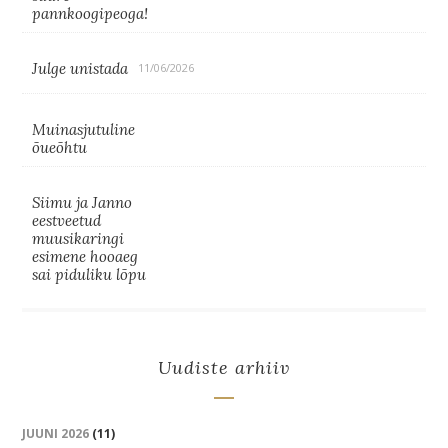
pannkoogipeoga!
Julge unistada
11/06/2026
Muinasjutuline
õueõhtu
Siimu ja Janno
eestveetud
muusikaringi
esimene hooaeg
sai piduliku lõpu
Uudiste arhiiv
JUUNI 2026
(11)