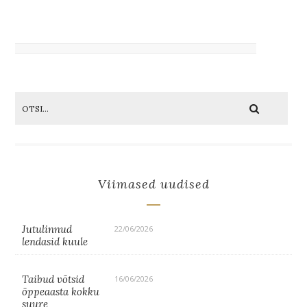
Viimased uudised
Jutulinnud
22/06/2026
lendasid kuule
Taibud võtsid
16/06/2026
õppeaasta kokku
suure