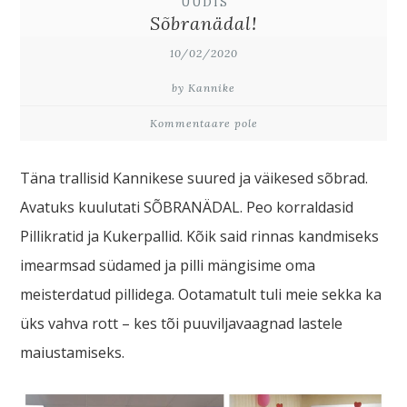
UUDIS
Sõbranädal!
10/02/2020
by Kannike
Kommentaare pole
Täna trallisid Kannikese suured ja väikesed sõbrad.
Avatuks kuulutati SÕBRANÄDAL. Peo korraldasid
Pillikratid ja Kukerpallid. Kõik said rinnas kandmiseks
imearmsad südamed ja pilli mängisime oma
meisterdatud pillidega. Ootamatult tuli meie sekka ka
üks vahva rott – kes tõi puuviljavaagnad lastele
maiustamiseks.