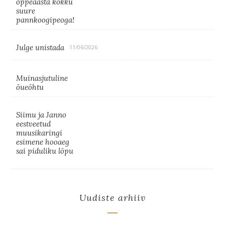
õppeaasta kokku
suure
pannkoogipeoga!
Julge unistada
11/06/2026
Muinasjutuline
õueõhtu
Siimu ja Janno
eestveetud
muusikaringi
esimene hooaeg
sai piduliku lõpu
Uudiste arhiiv