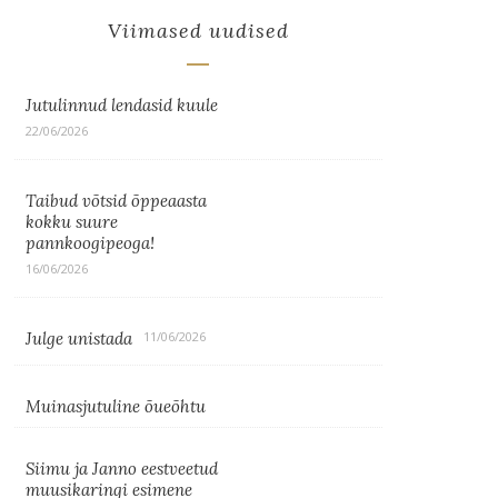
Viimased uudised
Jutulinnud lendasid kuule
22/06/2026
Taibud võtsid õppeaasta
kokku suure
pannkoogipeoga!
16/06/2026
Julge unistada
11/06/2026
Muinasjutuline õueõhtu
Siimu ja Janno eestveetud
muusikaringi esimene