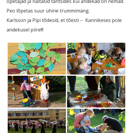
õpetajad ja näitasid tantsides kui andekad on nemad.
Peo lõpetas suur ühine trummimäng.
Karlsson ja Pipi tõdesid, et tõesti – Kannikeses pole
andekusel piire!!!