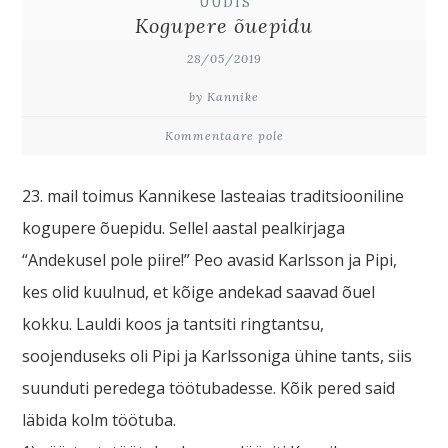
UUDIS
Kogupere õuepidu
28/05/2019
by Kannike
Kommentaare pole
23. mail toimus Kannikese lasteaias traditsiooniline
kogupere õuepidu. Sellel aastal pealkirjaga
“Andekusel pole piire!” Peo avasid Karlsson ja Pipi,
kes olid kuulnud, et kõige andekad saavad õuel
kokku. Lauldi koos ja tantsiti ringtantsu,
soojenduseks oli Pipi ja Karlssoniga ühine tants, siis
suunduti peredega töötubadesse. Kõik pered said
läbida kolm töötuba.