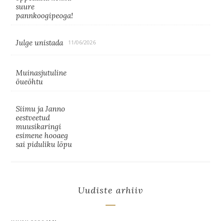
suure
pannkoogipeoga!
Julge unistada
11/06/2026
Muinasjutuline
õueõhtu
Siimu ja Janno
eestveetud
muusikaringi
esimene hooaeg
sai piduliku lõpu
Uudiste arhiiv