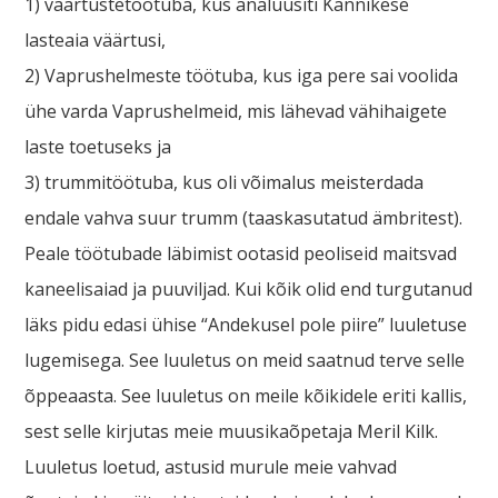
1) väärtustetöötuba, kus analüüsiti Kannikese
lasteaia väärtusi,
2) Vaprushelmeste töötuba, kus iga pere sai voolida
ühe varda Vaprushelmeid, mis lähevad vähihaigete
laste toetuseks ja
3) trummitöötuba, kus oli võimalus meisterdada
endale vahva suur trumm (taaskasutatud ämbritest).
Peale töötubade läbimist ootasid peoliseid maitsvad
kaneelisaiad ja puuviljad. Kui kõik olid end turgutanud
läks pidu edasi ühise “Andekusel pole piire” luuletuse
lugemisega. See luuletus on meid saatnud terve selle
õppeaasta. See luuletus on meile kõikidele eriti kallis,
sest selle kirjutas meie muusikaõpetaja Meril Kilk.
Luuletus loetud, astusid murule meie vahvad