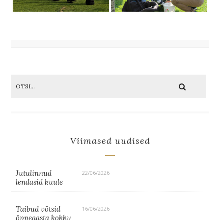
Viimased uudised
Jutulinnud
22/06/2026
lendasid kuule
Taibud võtsid
16/06/2026
õppeaasta kokku