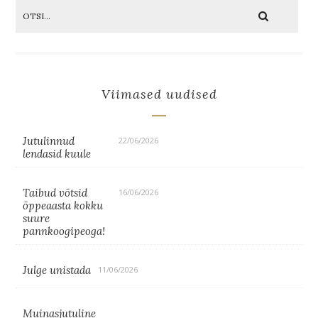
Viimased uudised
Jutulinnud
22/06/2026
lendasid kuule
Taibud võtsid
16/06/2026
õppeaasta kokku
suure
pannkoogipeoga!
Julge unistada
11/06/2026
Muinasjutuline