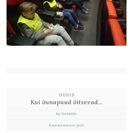
UUDIS
Kui õunapuud õitsevad…
by Kannike
Kommentaare pole