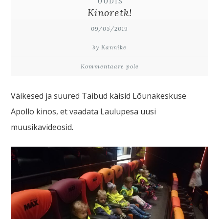
UUDIS
Kinoretk!
09/05/2019
by Kannike
Kommentaare pole
Väikesed ja suured Taibud käisid Lõunakeskuse
Apollo kinos, et vaadata Laulupesa uusi
muusikavideosid.