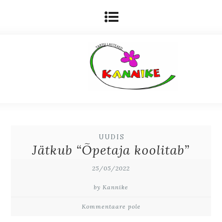
UUDIS
Jätkub “Õpetaja koolitab”
25/05/2022
by Kannike
Kommentaare pole