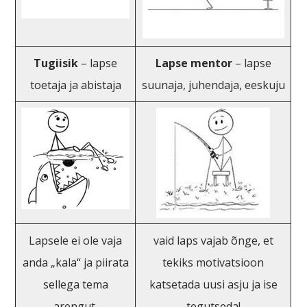
Tugiisik
– lapse
Lapse mentor
– lapse
toetaja ja abistaja
suunaja, juhendaja, eeskuju
Lapsele ei ole vaja
vaid laps vajab õnge, et
anda „kala“ ja piirata
tekiks motivatsioon
sellega tema
katsetada uusi asju ja ise
arengut,
tegutseda!