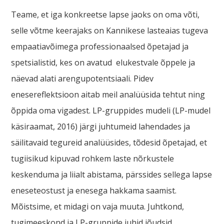
Teame, et iga konkreetse lapse jaoks on oma võti,
selle võtme keerajaks on Kannikese lasteaias tugeva
empaatiavõimega professionaalsed õpetajad ja
spetsialistid, kes on avatud elukestvale õppele ja
näevad alati arengupotentsiaali. Pidev
enesereflektsioon aitab meil analüüsida tehtut ning
õppida oma vigadest.
LP-gruppides mudeli (LP-mudel
käsiraamat, 2016) järgi juhtumeid lahendades ja
säilitavaid tegureid analüüsides, tõdesid õpetajad, et
tugiisikud kipuvad rohkem laste nõrkustele
keskenduma ja liialt abistama, pärssides sellega lapse
eneseteostust ja enesega hakkama saamist.
Mõistsime, et midagi on vaja muuta. Juhtkond,
tugimeeskond ja LP-gruppide juhid jõudsid