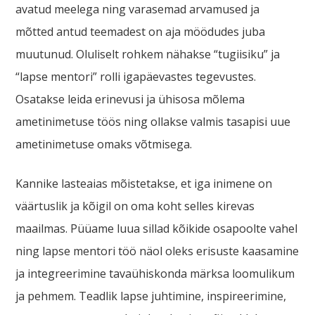
avatud meelega ning varasemad arvamused ja
mõtted antud teemadest on aja möödudes juba
muutunud. Oluliselt rohkem nähakse “tugiisiku” ja
“lapse mentori” rolli igapäevastes tegevustes.
Osatakse leida erinevusi ja ühisosa mõlema
ametinimetuse töös ning ollakse valmis tasapisi uue
ametinimetuse omaks võtmisega.
Kannike lasteaias mõistetakse, et iga inimene on
väärtuslik ja kõigil on oma koht selles kirevas
maailmas. Püüame luua sillad kõikide osapoolte vahel
ning lapse mentori töö näol oleks erisuste kaasamine
ja integreerimine tavaühiskonda märksa loomulikum
ja pehmem. Teadlik lapse juhtimine, inspireerimine,