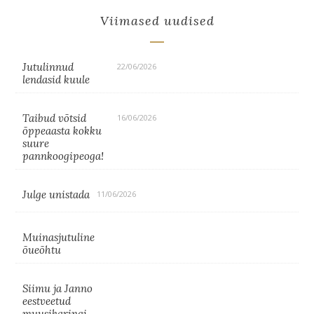
Viimased uudised
Jutulinnud
22/06/2026
lendasid kuule
Taibud võtsid
16/06/2026
õppeaasta kokku
suure
pannkoogipeoga!
Julge unistada
11/06/2026
Muinasjutuline
õueõhtu
Siimu ja Janno
eestveetud
muusikaringi