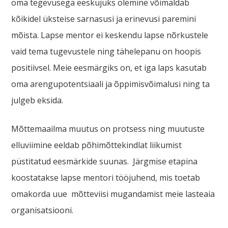
oma tegevusega eeskujuks olemine võimaldab
kõikidel üksteise sarnasusi ja erinevusi paremini
mõista. Lapse mentor ei keskendu lapse nõrkustele
vaid tema tugevustele ning tähelepanu on hoopis
positiivsel. Meie eesmärgiks on, et iga laps kasutab
oma arengupotentsiaali ja õppimisvõimalusi ning ta
julgeb eksida.
Mõttemaailma muutus on protsess ning muutuste
elluviimine eeldab põhimõttekindlat liikumist
püstitatud eesmärkide suunas. Järgmise etapina
koostatakse lapse mentori tööjuhend, mis toetab
omakorda uue mõtteviisi mugandamist meie lasteaia
organisatsiooni.