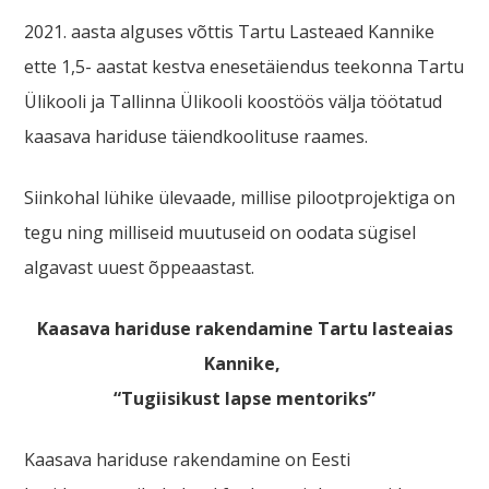
2021. aasta alguses võttis Tartu Lasteaed Kannike
ette 1,5- aastat kestva enesetäiendus teekonna Tartu
Ülikooli ja Tallinna Ülikooli koostöös välja töötatud
kaasava hariduse täiendkoolituse raames.
Siinkohal lühike ülevaade, millise pilootprojektiga on
tegu ning milliseid muutuseid on oodata sügisel
algavast uuest õppeaastast.
Kaasava hariduse rakendamine Tartu lasteaias
Kannike,
“Tugiisikust lapse mentoriks”
Kaasava hariduse rakendamine on Eesti