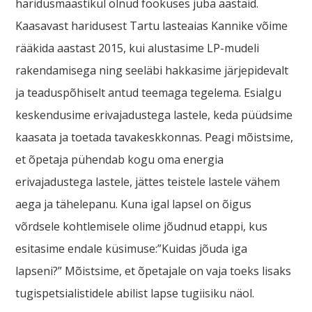
haridusmaastikul olnud fookuses juba aastaid.
Kaasavast haridusest Tartu lasteaias Kannike võime
rääkida aastast 2015, kui alustasime LP-mudeli
rakendamisega ning seeläbi hakkasime järjepidevalt
ja teaduspõhiselt antud teemaga tegelema. Esialgu
keskendusime erivajadustega lastele, keda püüdsime
kaasata ja toetada tavakeskkonnas. Peagi mõistsime,
et õpetaja pühendab kogu oma energia
erivajadustega lastele, jättes teistele lastele vähem
aega ja tähelepanu. Kuna igal lapsel on õigus
võrdsele kohtlemisele olime jõudnud etappi, kus
esitasime endale küsimuse:”Kuidas jõuda iga
lapseni?” Mõistsime, et õpetajale on vaja toeks lisaks
tugispetsialistidele abilist lapse tugiisiku näol.