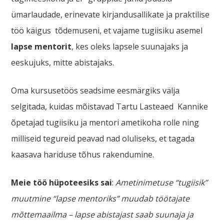
ümarlaudade, erinevate kirjandusallikate ja praktilise
töö käigus tõdemuseni, et vajame tugiisiku asemel
lapse mentorit
, kes oleks lapsele suunajaks ja
eeskujuks, mitte abistajaks.
Oma kursusetöös seadsime eesmärgiks välja
selgitada, kuidas mõistavad Tartu Lasteaed Kannike
õpetajad tugiisiku ja mentori ametikoha rolle ning
milliseid tegureid peavad nad oluliseks, et tagada
kaasava hariduse tõhus rakendumine.
Meie töö hüpoteesiks sai
:
Ametinimetuse “tugiisik”
muutmine “lapse mentoriks” muudab töötajate
mõttemaailma – lapse abistajast saab suunaja ja