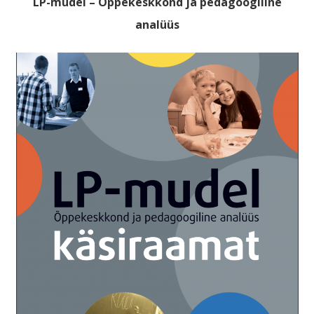
LP-mudel – Õppekeskkond ja pedagoogiline
analüüs