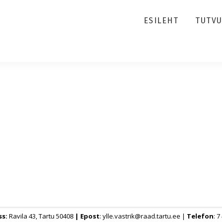
ESILEHT
TUTV
ss:
Ravila 43, Tartu 50408
|
Epost
: ylle.vastrik@raad.tartu.ee |
Telefon
: 7